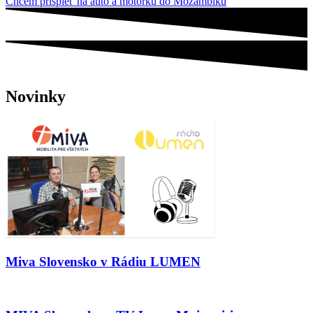
Chcem prispieť na auto a motorku do Mozambiku
Novinky
Miva Slovensko v Rádiu LUMEN