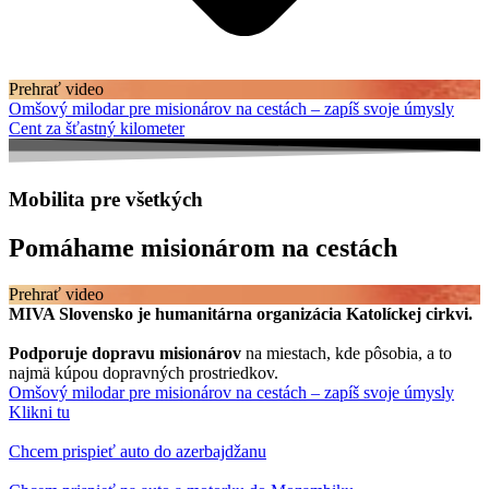
Prehrať video
Omšový milodar pre misionárov na cestách – zapíš svoje úmysly
Cent za šťastný kilometer
Mobilita pre všetkých
Pomáhame misionárom na cestách
Prehrať video
MIVA Slovensko je humanitárna organizácia Katolíckej cirkvi.
Podporuje dopravu misionárov
na miestach, kde pôsobia, a to
najmä kúpou dopravných prostriedkov.
Omšový milodar pre misionárov na cestách – zapíš svoje úmysly
Klikni tu
Chcem prispieť auto do azerbajdžanu