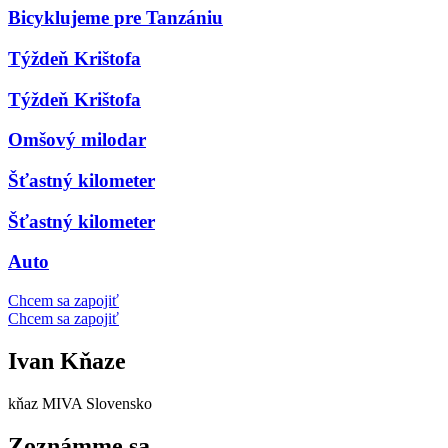
Bicyklujeme pre Tanzániu
Týždeň Krištofa
Týždeň Krištofa
Omšový milodar
Šťastný kilometer
Šťastný kilometer
Auto
Chcem sa zapojiť
Chcem sa zapojiť
Ivan Kňaze
kňaz MIVA Slovensko
Zoznámme sa