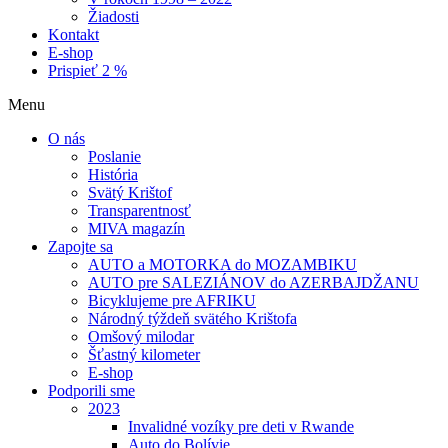
Žiadosti
Kontakt
E-shop
Prispieť 2 %
Menu
O nás
Poslanie
História
Svätý Krištof
Transparentnosť
MIVA magazín
Zapojte sa
AUTO a MOTORKA do MOZAMBIKU
AUTO pre SALEZIÁNOV do AZERBAJDŽANU
Bicyklujeme pre AFRIKU
Národný týždeň svätého Krištofa
Omšový milodar
Šťastný kilometer
E-shop
Podporili sme
2023
Invalidné vozíky pre deti v Rwande
Auto do Bolívie