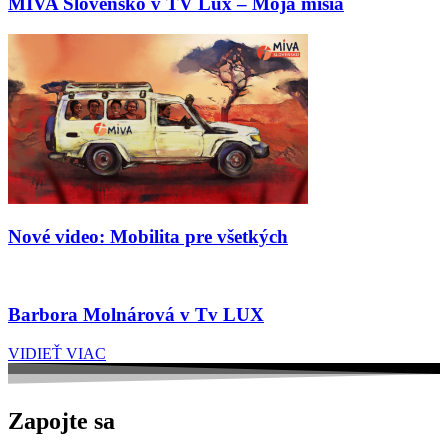
MIVA Slovensko v TV Lux – Moja misia
Nové video: Mobilita pre všetkých
Barbora Molnárová v Tv LUX
VIDIEŤ VIAC
Zapojte sa