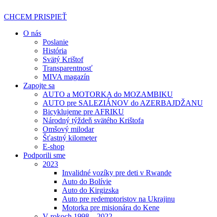
Preskočiť
na
CHCEM PRISPIEŤ
obsah
O nás
Poslanie
História
Svätý Krištof
Transparentnosť
MIVA magazín
Zapojte sa
AUTO a MOTORKA do MOZAMBIKU
AUTO pre SALEZIÁNOV do AZERBAJDŽANU
Bicyklujeme pre AFRIKU
Národný týždeň svätého Krištofa
Omšový milodar
Šťastný kilometer
E-shop
Podporili sme
2023
Invalidné vozíky pre deti v Rwande
Auto do Bolívie
Auto do Kirgizska
Auto pre redemptoristov na Ukrajinu
Motorka pre misionára do Kene
V rokoch 1998 – 2022