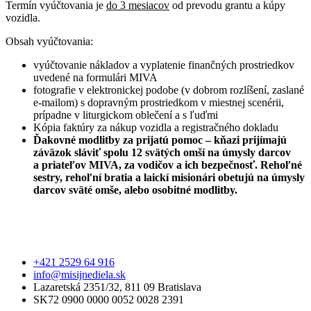
Termín vyúčtovania je
do 3 mesiacov
od prevodu grantu a kúpy
vozidla.
Obsah vyúčtovania:
vyúčtovanie nákladov a vyplatenie finančných prostriedkov
uvedené na formulári MIVA
fotografie v elektronickej podobe (v dobrom rozlíšení, zaslané
e-mailom) s dopravným prostriedkom v miestnej scenérii,
prípadne v liturgickom oblečení a s ľuďmi
Kópia faktúry za nákup vozidla a registračného dokladu
Ďakovné modlitby za prijatú pomoc – kňazi prijímajú
záväzok sláviť spolu 12 svätých omší na úmysly darcov
a priateľov MIVA, za vodičov a ich bezpečnosť. Rehoľné
sestry, rehoľní bratia a laickí misionári obetujú na úmysly
darcov sväté omše, alebo osobitné modlitby.
+421 2529 64 916
info@misijnediela.sk
Lazaretská 2351/32, 811 09 Bratislava
SK72 0900 0000 0052 0028 2391