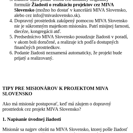
formulár
Žiadosti o realizáciu projektov cez MIVA
Slovensko
(možno ho dostať v kancelárii MIVA Slovensko,
alebo cez info@mivaslovensko.sk).
Dopravný prostriedok zakúpený pomocou MIVA Slovensko
nie je súkromným majetkom misionára. Patrí misijnej farnosti,
diecéze, kongregácii atď.
Predsedníctvo MIVA Slovensko posudzuje žiadosti v poradí,
v akom boli doručené, a realizuje ich podľa dostupných
finančných prostriedkov.
Podanie žiadosti neznamená automaticky, že projekt bude
prijatý a realizovaný.
TIPY PRE MISIONÁROV K PROJEKTOM MIVA
SLOVENSKO
Ako má misionár postupovať, keď má záujem o dopravný
prostriedok cez projekt MIVA Slovensko?
1. Napísanie úvodnej žiadosti
Misionár sa najprv obráti na MIVA Slovensko, ktorej pošle žiadosť