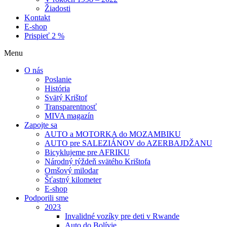
Žiadosti
Kontakt
E-shop
Prispieť 2 %
Menu
O nás
Poslanie
História
Svätý Krištof
Transparentnosť
MIVA magazín
Zapojte sa
AUTO a MOTORKA do MOZAMBIKU
AUTO pre SALEZIÁNOV do AZERBAJDŽANU
Bicyklujeme pre AFRIKU
Národný týždeň svätého Krištofa
Omšový milodar
Šťastný kilometer
E-shop
Podporili sme
2023
Invalidné vozíky pre deti v Rwande
Auto do Bolívie