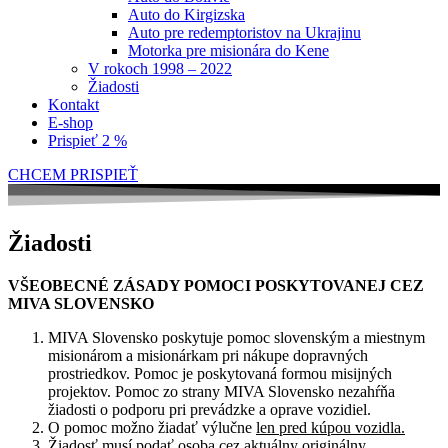
Auto do Kirgizska
Auto pre redemptoristov na Ukrajinu
Motorka pre misionára do Kene
V rokoch 1998 – 2022
Žiadosti
Kontakt
E-shop
Prispieť 2 %
CHCEM PRISPIEŤ
Žiadosti
VŠEOBECNÉ ZÁSADY POMOCI POSKYTOVANEJ CEZ
MIVA SLOVENSKO
MIVA Slovensko
poskytuje pomoc slovenským a miestnym
misionárom a misionárkam pri nákupe dopravných
prostriedkov. Pomoc je poskytovaná formou misijných
projektov. Pomoc zo strany MIVA Slovensko nezahŕňa
žiadosti o podporu pri prevádzke a oprave vozidiel.
O pomoc možno žiadať výlučne
len pred kúpou vozidla
.
Žiadosť musí podať osoba cez aktuálny originálny