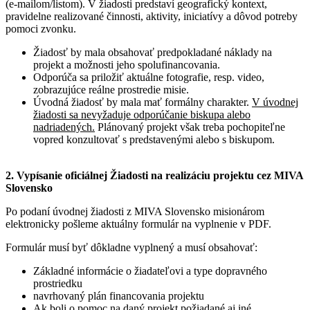
(e-mailom/listom). V žiadosti predstaví geografický kontext,
pravidelne realizované činnosti, aktivity, iniciatívy a dôvod potreby
pomoci zvonku.
Žiadosť by mala obsahovať predpokladané náklady na
projekt a možnosti jeho spolufinancovania.
Odporúča sa priložiť aktuálne fotografie, resp. video,
zobrazujúce reálne prostredie misie.
Úvodná žiadosť by mala mať formálny charakter.
V úvodnej
žiadosti sa nevyžaduje odporúčanie biskupa alebo
nadriadených.
Plánovaný projekt však treba pochopiteľne
vopred konzultovať s predstavenými alebo s biskupom.
2. Vypísanie oficiálnej Žiadosti na realizáciu projektu cez MIVA
Slovensko
Po podaní úvodnej žiadosti z MIVA Slovensko misionárom
elektronicky pošleme aktuálny formulár na vyplnenie v PDF.
Formulár musí byť dôkladne vyplnený a musí obsahovať:
Základné informácie o žiadateľovi a type dopravného
prostriedku
navrhovaný plán financovania projektu
Ak boli o pomoc na daný projekt požiadané aj iné