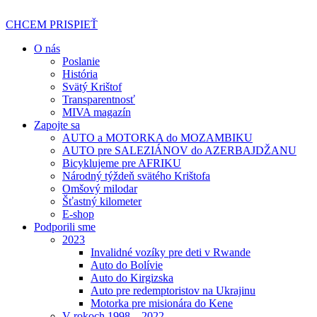
Preskočiť
na
CHCEM PRISPIEŤ
obsah
O nás
Poslanie
História
Svätý Krištof
Transparentnosť
MIVA magazín
Zapojte sa
AUTO a MOTORKA do MOZAMBIKU
AUTO pre SALEZIÁNOV do AZERBAJDŽANU
Bicyklujeme pre AFRIKU
Národný týždeň svätého Krištofa
Omšový milodar
Šťastný kilometer
E-shop
Podporili sme
2023
Invalidné vozíky pre deti v Rwande
Auto do Bolívie
Auto do Kirgizska
Auto pre redemptoristov na Ukrajinu
Motorka pre misionára do Kene
V rokoch 1998 – 2022