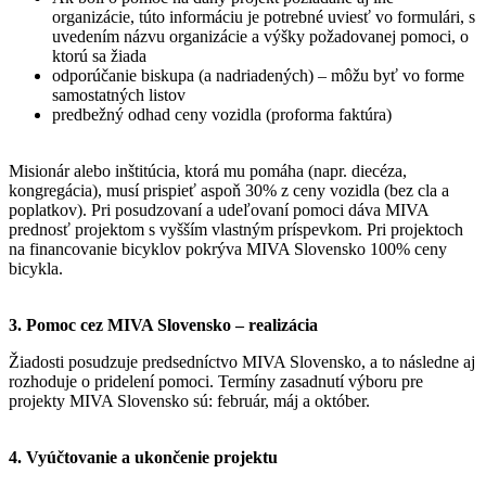
organizácie, túto informáciu je potrebné uviesť vo formulári, s
uvedením názvu organizácie a výšky požadovanej pomoci, o
ktorú sa žiada
odporúčanie biskupa (a nadriadených) – môžu byť vo forme
samostatných listov
predbežný odhad ceny vozidla (proforma faktúra)
Misionár alebo inštitúcia, ktorá mu pomáha (napr. diecéza,
kongregácia), musí prispieť aspoň 30% z ceny vozidla (bez cla a
poplatkov). Pri posudzovaní a udeľovaní pomoci dáva MIVA
prednosť projektom s vyšším vlastným príspevkom. Pri projektoch
na financovanie bicyklov pokrýva MIVA Slovensko 100% ceny
bicykla.
3. Pomoc cez MIVA Slovensko – realizácia
Žiadosti posudzuje predsedníctvo MIVA Slovensko, a to následne aj
rozhoduje o pridelení pomoci. Termíny zasadnutí výboru pre
projekty MIVA Slovensko sú: február, máj a október.
4. Vyúčtovanie a ukončenie projektu