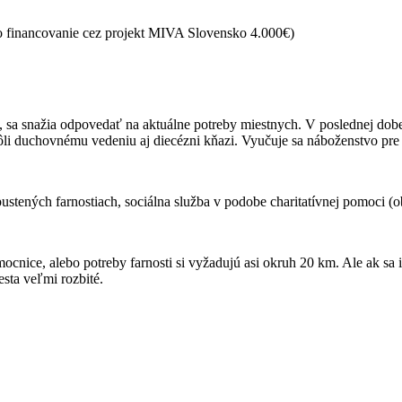
 o financovanie cez projekt MIVA Slovensko 4.000€)
ti, sa snažia odpovedať na aktuálne potreby miestnych. V poslednej dob
kvôli duchovnému vedeniu aj diecézni kňazi. Vyučuje sa náboženstvo pre
stených farnostiach, sociálna služba v podobe charitatívnej pomoci (ob
ocnice, alebo potreby farnosti si vyžadujú asi okruh 20 km. Ale ak sa i
sta veľmi rozbité.