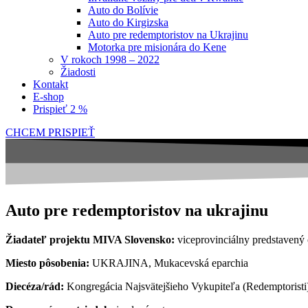
Auto do Bolívie
Auto do Kirgizska
Auto pre redemptoristov na Ukrajinu
Motorka pre misionára do Kene
V rokoch 1998 – 2022
Žiadosti
Kontakt
E-shop
Prispieť 2 %
CHCEM PRISPIEŤ
Auto pre redemptoristov na ukrajinu
Žiadateľ projektu MIVA Slovensko:
viceprovinciálny predstavený
Miesto pôsobenia:
UKRAJINA, Mukacevská eparchia
Diecéza/rád:
Kongregácia Najsvätejšieho Vykupiteľa (Redemptoristi