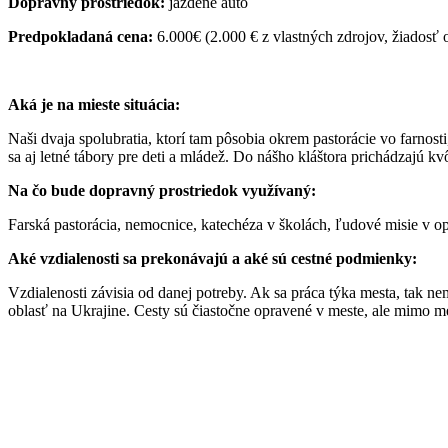
Dopravný prostriedok:
jazdené auto
Predpokladaná cena:
6.000€ (2.000 € z vlastných zdrojov, žiadosť
Aká je na mieste situácia:
Naši dvaja spolubratia, ktorí tam pôsobia okrem pastorácie vo farnos
sa aj letné tábory pre deti a mládež. Do nášho kláštora prichádzajú 
Na čo bude dopravný prostriedok využívaný:
Farská pastorácia, nemocnice, katechéza v školách, ľudové misie v opu
Aké vzdialenosti sa prekonávajú a aké sú cestné podmienky:
Vzdialenosti závisia od danej potreby. Ak sa práca týka mesta, tak nem
oblasť na Ukrajine. Cesty sú čiastočne opravené v meste, ale mimo me