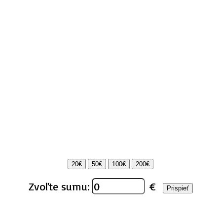
20€
50€
100€
200€
Zvoľte sumu:
€
Prispieť