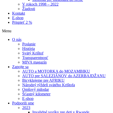
V rokoch 1998 – 2022
Žiadosti
Kontakt
E-shop
Prispieť 2 %
Menu
O nás
Poslanie
História
Svätý Krištof
Transparentnosť
MIVA magazín
Zapojte sa
AUTO a MOTORKA do MOZAMBIKU
AUTO pre SALEZIÁNOV do AZERBAJDŽANU
Bicyklujeme pre AFRIKU
Národný týždeň svätého Krištofa
Omšový milodar
Šťastný kilometer
E-shop
Podporili sme
2023
Invalidné vozíky pre deti v Rwande