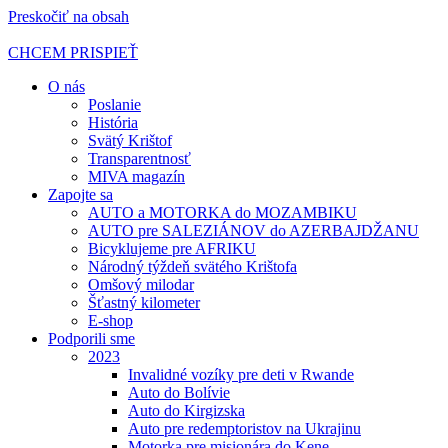
Preskočiť na obsah
CHCEM PRISPIEŤ
O nás
Poslanie
História
Svätý Krištof
Transparentnosť
MIVA magazín
Zapojte sa
AUTO a MOTORKA do MOZAMBIKU
AUTO pre SALEZIÁNOV do AZERBAJDŽANU
Bicyklujeme pre AFRIKU
Národný týždeň svätého Krištofa
Omšový milodar
Šťastný kilometer
E-shop
Podporili sme
2023
Invalidné vozíky pre deti v Rwande
Auto do Bolívie
Auto do Kirgizska
Auto pre redemptoristov na Ukrajinu
Motorka pre misionára do Kene