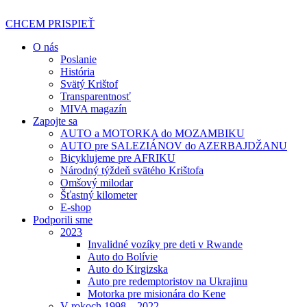
Preskočiť
na
CHCEM PRISPIEŤ
obsah
O nás
Poslanie
História
Svätý Krištof
Transparentnosť
MIVA magazín
Zapojte sa
AUTO a MOTORKA do MOZAMBIKU
AUTO pre SALEZIÁNOV do AZERBAJDŽANU
Bicyklujeme pre AFRIKU
Národný týždeň svätého Krištofa
Omšový milodar
Šťastný kilometer
E-shop
Podporili sme
2023
Invalidné vozíky pre deti v Rwande
Auto do Bolívie
Auto do Kirgizska
Auto pre redemptoristov na Ukrajinu
Motorka pre misionára do Kene
V rokoch 1998 – 2022