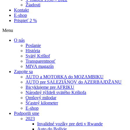
Žiadosti
Kontakt
E-shop
Prispieť 2 %
Menu
O nás
Poslanie
História
Svätý Krištof
Transparentnosť
MIVA magazín
Zapojte sa
AUTO a MOTORKA do MOZAMBIKU
AUTO pre SALEZIÁNOV do AZERBAJDŽANU
Bicyklujeme pre AFRIKU
Národný týždeň svätého Krištofa
Omšový milodar
Šťastný kilometer
E-shop
Podporili sme
2023
Invalidné vozíky pre deti v Rwande
Auto do Bolívie