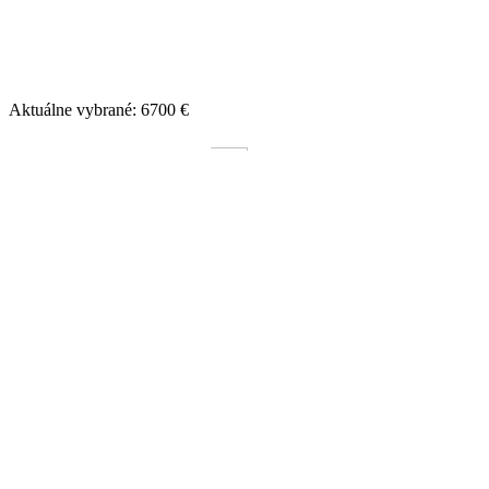
Aktuálne vybrané:
6700
€
0 EUR
Bicyklujeme
Týždeň Krištofa
Omšový milodar
Šťastný kilometer
+421 2529 64 916
info@misijnediela.sk
Lazaretská 2351/32, 811 09 Bratislava
SK72 0900 0000 0052 0028 2391
Sledujte nás