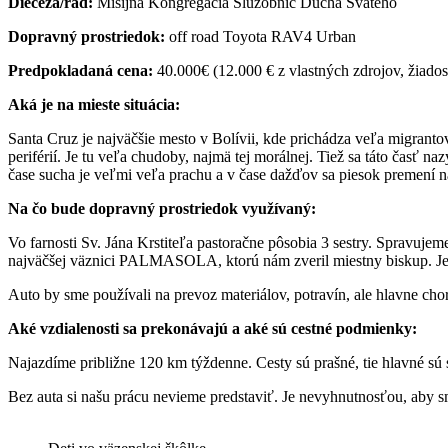
Diecéza/rád:
Misijná Kongregácia Služobníc Ducha Svätého
Dopravný prostriedok:
off road Toyota RAV4 Urban
Predpokladaná cena:
40.000€ (12.000 € z vlastných zdrojov, žiado
Aká je na mieste situácia:
Santa Cruz je najväčšie mesto v Bolívii, kde prichádza veľa migrantov
periférií. Je tu veľa chudoby, najmä tej morálnej. Tiež sa táto časť 
čase sucha je veľmi veľa prachu a v čase dažďov sa piesok premení n
Na čo bude dopravný prostriedok využívaný:
Vo farnosti Sv. Jána Krstiteľa pastoračne pôsobia 3 sestry. Spravujem
najväčšej väznici PALMASOLA, ktorú nám zveril miestny biskup. Jedna
Auto by sme používali na prevoz materiálov, potravín, ale hlavne ch
Aké vzdialenosti sa prekonávajú a aké sú cestné podmienky:
Najazdíme približne 120 km týždenne. Cesty sú prašné, tie hlavné sú s
Bez auta si našu prácu nevieme predstaviť. Je nevyhnutnosťou, aby 