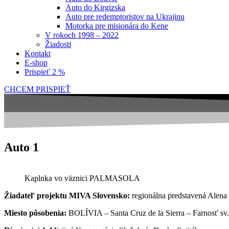
Auto do Kirgizska
Auto pre redemptoristov na Ukrajinu
Motorka pre misionára do Kene
V rokoch 1998 – 2022
Žiadosti
Kontakt
E-shop
Prispieť 2 %
CHCEM PRISPIEŤ
Auto 1
Kaplnka vo väznici PALMASOLA
Žiadateľ projektu MIVA Slovensko:
regionálna predstavená Alena 
Miesto pôsobenia:
BOLÍVIA – Santa Cruz de la Sierra – Farnosť 