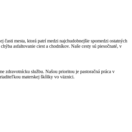
nej časti mesta, ktorá patrí medzi najchudobnejšie spomedzi ostatných
 chýba asfaltovanie ciest a chodníkov. Naše cesty sú piesočnaté, v
eme zdravotnícku službu. Našou prioritou je pastoračná práca v
riaditeľkou materskej škôlky vo väznici.