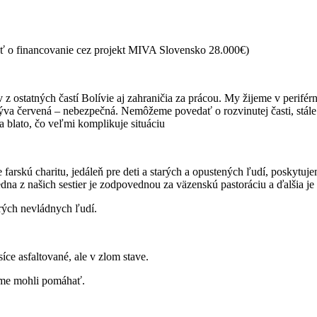
sť o financovanie cez projekt MIVA Slovensko 28.000€)
 z ostatných častí Bolívie aj zahraničia za prácou. My žijeme v perifér
nazýva červená – nebezpečná. Nemôžeme povedať o rozvinutej časti, stále
a blato, čo veľmi komplikuje situáciu
e farskú charitu, jedáleň pre deti a starých a opustených ľudí, poskytuj
 z našich sestier je zodpovednou za väzenskú pastoráciu a ďalšia je 
orých nevládnych ľudí.
íce asfaltované, ale v zlom stave.
sme mohli pomáhať.