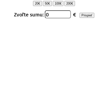
20€
50€
100€
200€
Zvoľte sumu:
€
Prispieť