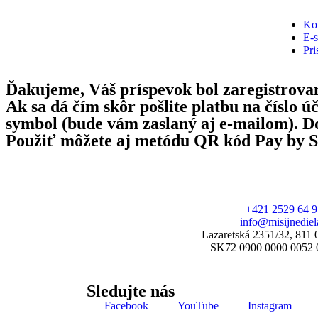
Ko
E-
Pri
Ďakujeme, Váš príspevok bol zaregistrova
Ak sa dá čím skôr pošlite platbu na číslo 
symbol (bude vám zaslaný aj e-mailom). D
Použiť môžete aj metódu QR kód Pay by S
+421 2529 64 
info@misijnediel
Lazaretská 2351/32, 811 0
SK72 0900 0000 0052 
Sledujte nás
Facebook
YouTube
Instagram