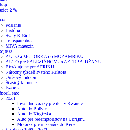
shop
spieť 2 %
nás
Poslanie
História
Svätý Krištof
Transparentnosť
MIVA magazín
ojte sa
AUTO a MOTORKA do MOZAMBIKU
AUTO pre SALEZIÁNOV do AZERBAJDŽANU
Bicyklujeme pre AFRIKU
Národný týždeň svätého Krištofa
Omšový milodar
Šťastný kilometer
E-shop
porili sme
2023
Invalidné vozíky pre deti v Rwande
Auto do Bolívie
Auto do Kirgizska
Auto pre redemptoristov na Ukrajinu
Motorka pre misionára do Kene
V rokoch 1998 – 2022