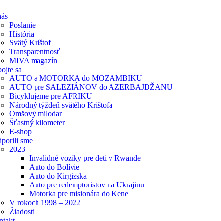
nás
Poslanie
História
Svätý Krištof
Transparentnosť
MIVA magazín
ojte sa
AUTO a MOTORKA do MOZAMBIKU
AUTO pre SALEZIÁNOV do AZERBAJDŽANU
Bicyklujeme pre AFRIKU
Národný týždeň svätého Krištofa
Omšový milodar
Šťastný kilometer
E-shop
porili sme
2023
Invalidné vozíky pre deti v Rwande
Auto do Bolívie
Auto do Kirgizska
Auto pre redemptoristov na Ukrajinu
Motorka pre misionára do Kene
V rokoch 1998 – 2022
Žiadosti
ntakt