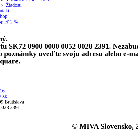
Žiadosti
ntakt
shop
spieť 2 %
ný.
účtu SK72 0900 0000 0052 0028 2391. Nezabud
o poznámky uveďte svoju adresu alebo e-ma
quare.
916
a.sk
9 Bratislava
0028 2391
© MIVA Slovensko, 2