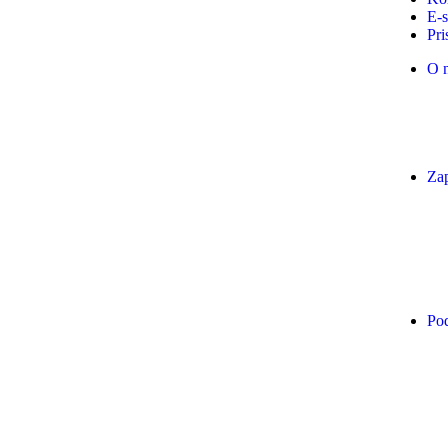
E-
Pri
O 
Zap
Pod