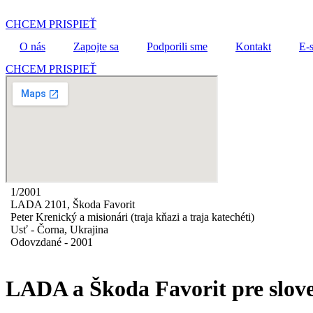
Preskočiť
na
CHCEM PRISPIEŤ
obsah
O nás
Zapojte sa
Podporili sme
Kontakt
E-
CHCEM PRISPIEŤ
1/2001
LADA 2101, Škoda Favorit
Peter Krenický a misionári (traja kňazi a traja katechéti)
Usť - Čorna, Ukrajina
Odovzdané - 2001
LADA a Škoda Favorit pre slov