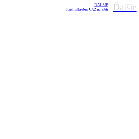
Ďalšie
ĎALŠIE
Starší mikrobus UAZ na Sibír