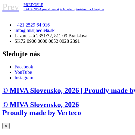
Prev
PREDOŠLÉ
LADA NIVA pre slovenských redemptoristov na Ukrajine
+421 2529 64 916
info@misijnediela.sk
Lazaretská 2351/32, 811 09 Bratislava
SK72 0900 0000 0052 0028 2391
Sledujte nás
Facebook
YouTube
Instagram
© MIVA Slovensko, 2026 | Proudly made b
© MIVA Slovensko, 2026
Proudly made by Verteco
×