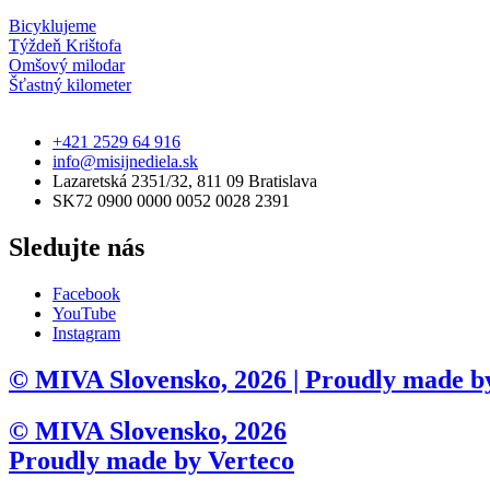
Bicyklujeme
Týždeň Krištofa
Omšový milodar
Šťastný kilometer
+421 2529 64 916
info@misijnediela.sk
Lazaretská 2351/32, 811 09 Bratislava
SK72 0900 0000 0052 0028 2391
Sledujte nás
Facebook
YouTube
Instagram
© MIVA Slovensko, 2026 | Proudly made b
© MIVA Slovensko, 2026
Proudly made by Verteco