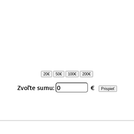
20€
50€
100€
200€
Zvoľte sumu:
€
Prispieť