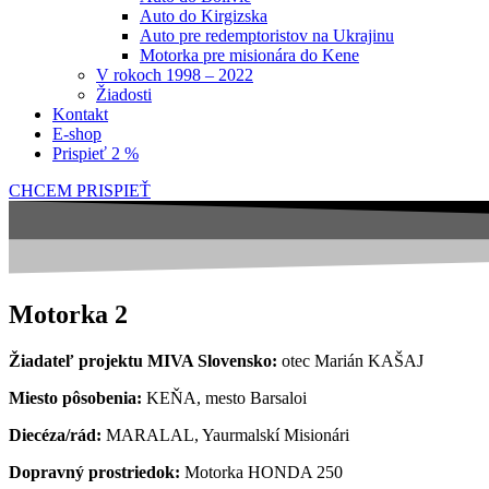
Auto do Kirgizska
Auto pre redemptoristov na Ukrajinu
Motorka pre misionára do Kene
V rokoch 1998 – 2022
Žiadosti
Kontakt
E-shop
Prispieť 2 %
CHCEM PRISPIEŤ
Motorka 2
Žiadateľ projektu MIVA Slovensko:
otec Marián KAŠAJ
Miesto pôsobenia:
KEŇA, mesto Barsaloi
Diecéza/rád:
MARALAL, Yaurmalskí Misionári
Dopravný prostriedok:
Motorka HONDA 250