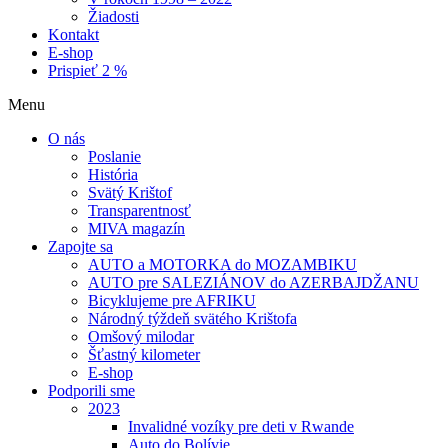
Žiadosti
Kontakt
E-shop
Prispieť 2 %
Menu
O nás
Poslanie
História
Svätý Krištof
Transparentnosť
MIVA magazín
Zapojte sa
AUTO a MOTORKA do MOZAMBIKU
AUTO pre SALEZIÁNOV do AZERBAJDŽANU
Bicyklujeme pre AFRIKU
Národný týždeň svätého Krištofa
Omšový milodar
Šťastný kilometer
E-shop
Podporili sme
2023
Invalidné vozíky pre deti v Rwande
Auto do Bolívie