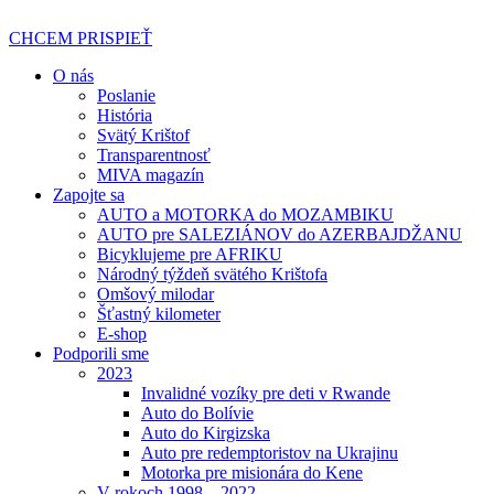
Preskočiť
na
CHCEM PRISPIEŤ
obsah
O nás
Poslanie
História
Svätý Krištof
Transparentnosť
MIVA magazín
Zapojte sa
AUTO a MOTORKA do MOZAMBIKU
AUTO pre SALEZIÁNOV do AZERBAJDŽANU
Bicyklujeme pre AFRIKU
Národný týždeň svätého Krištofa
Omšový milodar
Šťastný kilometer
E-shop
Podporili sme
2023
Invalidné vozíky pre deti v Rwande
Auto do Bolívie
Auto do Kirgizska
Auto pre redemptoristov na Ukrajinu
Motorka pre misionára do Kene
V rokoch 1998 – 2022