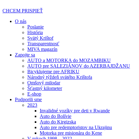
Preskočiť
na
CHCEM PRISPIEŤ
obsah
O nás
Poslanie
História
Svätý Krištof
Transparentnosť
MIVA magazín
Zapojte sa
AUTO a MOTORKA do MOZAMBIKU
AUTO pre SALEZIÁNOV do AZERBAJDŽANU
Bicyklujeme pre AFRIKU
Národný týždeň svätého Krištofa
Omšový milodar
Šťastný kilometer
E-shop
Podporili sme
2023
Invalidné vozíky pre deti v Rwande
Auto do Bolívie
Auto do Kirgizska
Auto pre redemptoristov na Ukrajinu
Motorka pre misionára do Kene
V rokoch 1998 – 2022