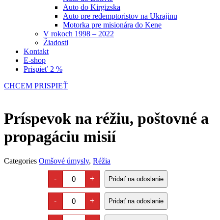
Auto do Kirgizska
Auto pre redemptoristov na Ukrajinu
Motorka pre misionára do Kene
V rokoch 1998 – 2022
Žiadosti
Kontakt
E-shop
Prispieť 2 %
CHCEM PRISPIEŤ
Príspevok na réžiu, poštovné a
propagáciu misií
Categories
Omšové úmysly
,
Réžia
Príspevok
-
+
Pridať na odoslanie
na
réžiu,
Príspevok
poštovné
-
+
Pridať na odoslanie
na
a
réžiu,
propagáciu
Príspevok
poštovné