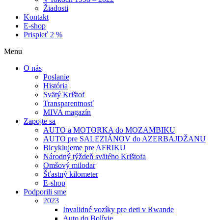
Žiadosti
Kontakt
E-shop
Prispieť 2 %
Menu
O nás
Poslanie
História
Svätý Krištof
Transparentnosť
MIVA magazín
Zapojte sa
AUTO a MOTORKA do MOZAMBIKU
AUTO pre SALEZIÁNOV do AZERBAJDŽANU
Bicyklujeme pre AFRIKU
Národný týždeň svätého Krištofa
Omšový milodar
Šťastný kilometer
E-shop
Podporili sme
2023
Invalidné vozíky pre deti v Rwande
Auto do Bolívie