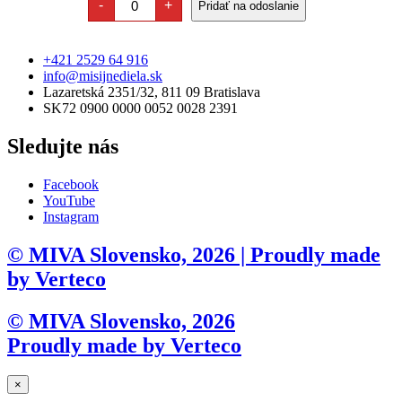
misií
-
+
Pridať na odoslanie
na
a
quantity
réžiu,
propagáciu
poštovné
misií
a
quantity
+421 2529 64 916
propagáciu
info@misijnediela.sk
misií
Lazaretská 2351/32, 811 09 Bratislava
quantity
SK72 0900 0000 0052 0028 2391
Sledujte nás
Facebook
YouTube
Instagram
© MIVA Slovensko, 2026 | Proudly made
by Verteco
© MIVA Slovensko, 2026
Proudly made by Verteco
×